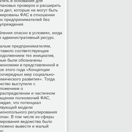
атить и основания для
лановых проверок и расширить
ок дел, которые не могут быть
иированы ФАС в отношении
х предпринимателей без
упреждения.
ления опасно в условиях, когда
я административный ресурс.
 малым предпринимателям,
ставило соответствующие
родолжением тех инициатив,
рые были обозначены
кономики в представленной в
ре этого года «Концепции
оочередных мер социально-
омического развития». Тогда
мство выступило с
ложением о
распределении и частичном
ащении полномочий ФАС,
рждая, что потенциал
твующей модели
монопольного регулирования
рпан. В том числе из сферы
лирования ведомства было
ложено вывести и малый
ес.