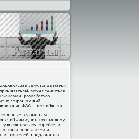
монопольная нагрузка на малых
принимателей может снизиться
нэкономики разработало
мент, сокращающий
лирование ФАС в этой области.
ложенные ведомством
авки об «иммунитетах» малому
есу касаются злоупотребления
нантным положением и
ания картелей, предлагается