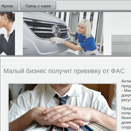
Архив
Связь с нами
Малый бизнес получит прививку от ФАС
Анти
пред
- Ми
доку
регу
Пред
попр
бизн
доми
созд