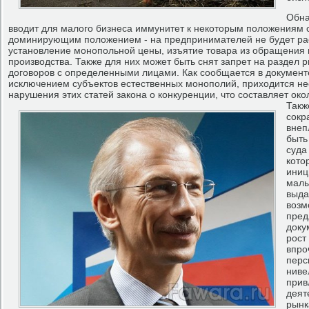
Обна
вводит для малого бизнеса иммунитет к некоторым положениям 
доминирующим положением - на предпринимателей не будет рас
установление монопольной цены, изъятие товара из обращения 
производства. Также для них может быть снят запрет на раздел р
договоров с определенными лицами. Как сообщается в документе
исключением субъектов естественных монополий, приходится нес
нарушения этих статей закона о конкуренции, что составляет око
Такж
сокр
внеп
быть
суда
кото
иниц
малы
выда
возм
пред
доку
рост
впро
перс
ниве
прив
деят
рынк