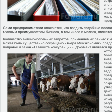
сокр
внеп
спис
иниц
малы
пред
Сами предприниматели опасаются, что вводить подобные послаб
главным преимуществом бизнеса, в том числе и малого, являетс
Количество антимонопольных запретов, применяемых сейчас к
может быть существенно сокращено - вчера Минэкономики пред
поправки в закон «О защите конкуренции».
Документ является п
кото
Минэ
янва
перв
экон
ведо
пред
пере
сокр
утве
дейс
анти
исче
регу
пред
бизн