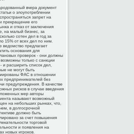
родованный вчера документ
статьи о злоупотреблении
пространяться запрет на
и прекращение его
ынка и отказ от заключения
, на малый бизнес, за
колько сотен дел в год за
ло 15% от всех дел по ним.
е ведомство предлагает
атить основания для
лановых проверок - они должны
 возможны только с санкции
 - и расширить список дел,
рые не могут быть
иированы ФАС в отношении
х предпринимателей без
чи предупреждения. В качестве
ожных рисков в случае введения
ложенных мер авторы
мента называют возможный
 цен на небольших рынках, что,
чем, в долгосрочной
пективе должно быть
лировано за счет повышения
лекательности торговой
ельности и появления на
ах новых игроков.