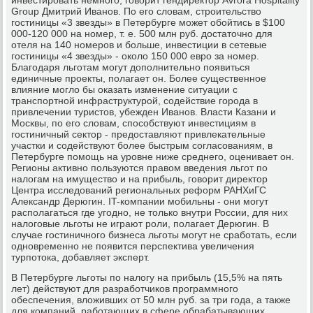
Group Дмитрий Иванов. По его словам, строительство
гостиницы «3 звезды» в Петербурге может обойтись в $100
000-120 000 на номер, т. е. 500 млн руб. достаточно для
отеля на 140 номеров и больше, инвестиции в сетевые
гостиницы «4 звезды» - около 150 000 евро за номер.
Благодаря льготам могут дополнительно появиться
единичные проекты, полагает он. Более существенное
влияние могло бы оказать изменение ситуации с
транспортной инфраструктурой, содействие города в
привлечении туристов, убежден Иванов. Власти Казани и
Москвы, по его словам, способствуют инвестициям в
гостиничный сектор - предоставляют привлекательные
участки и содействуют более быстрым согласованиям, в
Петербурге помощь на уровне ниже среднего, оценивает он.
Регионы активно пользуются правом введения льгот по
налогам на имущество и на прибыль, говорит директор
Центра исследований региональных реформ РАНХиГС
Александр Дерюгин. IT-компании мобильны - они могут
располагаться где угодно, не только внутри России, для них
налоговые льготы не играют роли, полагает Дерюгин. В
случае гостиничного бизнеса льготы могут не сработать, если
одновременно не появится перспектива увеличения
турпотока, добавляет эксперт.
В Петербурге льготы по налогу на прибыль (15,5% на пять
лет) действуют для разработчиков программного
обеспечения, вложивших от 50 млн руб. за три года, а также
для компаний, работающих в сфере обрабатывающих