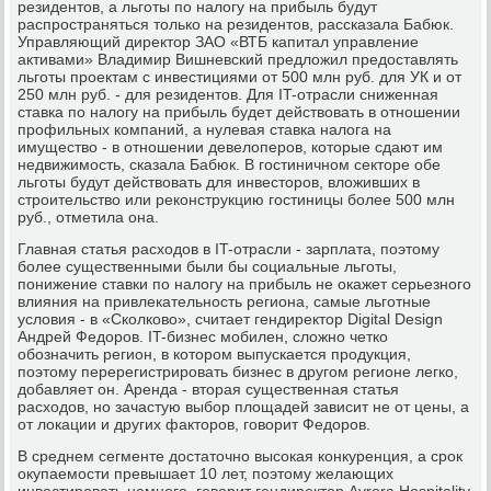
резидентов, а льготы по налогу на прибыль будут
распространяться только на резидентов, рассказала Бабюк.
Управляющий директор ЗАО «ВТБ капитал управление
активами» Владимир Вишневский предложил предоставлять
льготы проектам с инвестициями от 500 млн руб. для УК и от
250 млн руб. - для резидентов. Для IT-отрасли сниженная
ставка по налогу на прибыль будет действовать в отношении
профильных компаний, а нулевая ставка налога на
имущество - в отношении девелоперов, которые сдают им
недвижимость, сказала Бабюк. В гостиничном секторе обе
льготы будут действовать для инвесторов, вложивших в
строительство или реконструкцию гостиницы более 500 млн
руб., отметила она.
Главная статья расходов в IT-отрасли - зарплата, поэтому
более существенными были бы социальные льготы,
понижение ставки по налогу на прибыль не окажет серьезного
влияния на привлекательность региона, самые льготные
условия - в «Сколково», считает гендиректор Digital Design
Андрей Федоров. IT-бизнес мобилен, сложно четко
обозначить регион, в котором выпускается продукция,
поэтому перерегистрировать бизнес в другом регионе легко,
добавляет он. Аренда - вторая существенная статья
расходов, но зачастую выбор площадей зависит не от цены, а
от локации и других факторов, говорит Федоров.
В среднем сегменте достаточно высокая конкуренция, а срок
окупаемости превышает 10 лет, поэтому желающих
инвестировать немного, говорит гендиректор Avrora Hospitality