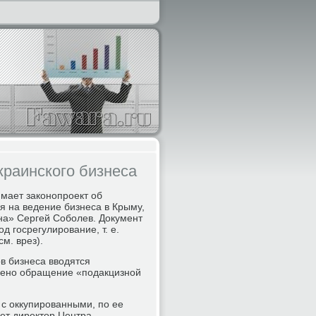
краинского бизнеса
мает законопроект об
я на ведение бизнеса в Крыму,
на» Сергей Соболев. Документ
 госрегулирование, т. е.
м. врез).
ов бизнеса вводятся
ещено обращение «подакцизной
 с оккупированными, по ее
ет директор Центра