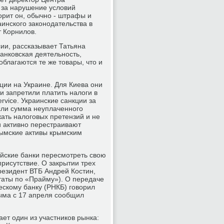
 за нарушение условий
орит он, обычно - штрафы и
инского законодательства в
т Корнилов.
сии, рассказывает Татьяна
банковская деятельность,
благаются те же товары, что и
ции на Украине. Для Киева они
 запретили платить налоги в
rvice. Украинские санкции за
если сумма неуплаченного
ать налоговых претензий и не
и активно перестраивают
рымские активы крымским
ийские банки пересмотреть свою
рисутствие. О закрытии трех
резидент ВТБ Андрей Костин,
итаты по «Прайму»). О передаче
скому банку (РНКБ) говорил
ыма с 17 апреля сообщил
ет один из участников рынка: