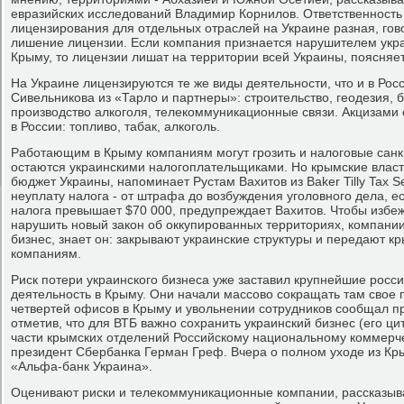
евразийских исследований Владимир Корнилов. Ответственность
лицензирования для отдельных отраслей на Украине разная, гов
лишение лицензии. Если компания признается нарушителем укра
Крыму, то лицензии лишат на территории всей Украины, поясняе
На Украине лицензируются те же виды деятельности, что и в Рос
Сивельникова из «Тарло и партнеры»: строительство, геодезия, 
производство алкоголя, телекоммуникационные связи. Акцизами о
в России: топливо, табак, алкоголь.
Работающим в Крыму компаниям могут грозить и налоговые санк
остаются украинскими налогоплательщиками. Но крымские власти
бюджет Украины, напоминает Рустам Вахитов из Baker Tilly Tax Se
неуплату налога - от штрафа до возбуждения уголовного дела, 
налога превышает $70 000, предупреждает Вахитов. Чтобы избеж
нарушить новый закон об оккупированных территориях, компани
бизнес, знает он: закрывают украинские структуры и передают к
компаниям.
Риск потери украинского бизнеса уже заставил крупнейшие росс
деятельность в Крыму. Они начали массово сокращать там свое п
четвертей офисов в Крыму и увольнении сотрудников сообщал п
отметив, что для ВТБ важно сохранить украинский бизнес (его ц
части крымских отделений Российскому национальному коммерче
президент Сбербанка Герман Греф. Вчера о полном уходе из Кр
«Альфа-банк Украина».
Оценивают риски и телекоммуникационные компании, рассказыва