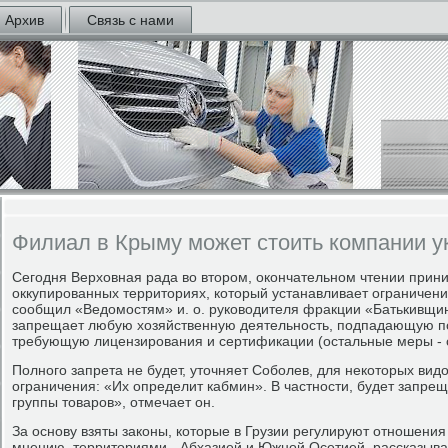
Архив
Связь с нами
Филиал в Крыму может стоить компании у
Сегодня Верховная рада во втором, окончательном чтении прини
оккупированных территориях, который устанавливает ограничени
сообщил «Ведомостям» и. о. руководителя фракции «Батькивщи
запрещает любую хозяйственную деятельность, подпадающую под
требующую лицензирования и сертификации (остальные меры - с
Полного запрета не будет, уточняет Соболев, для некоторых вид
ограничения: «Их определит кабмин». В частности, будет запр
группы товаров», отмечает он.
За основу взяты законы, которые в Грузии регулируют отношения
мнению, территориями - Абхазией и Южной Осетией, рассказыва