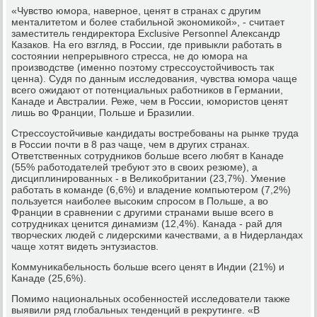
«Чувство юмора, наверное, ценят в странах с другим
менталитетом и более стабильной экономикой», - считает
заместитель гендиректора Exclusive Personnel Александр
Казаков. На его взгляд, в России, где привыкли работать в
состоянии непрерывного стресса, не до юмора на
производстве (именно поэтому стрессоустойчивость так
ценна). Судя по данным исследования, чувства юмора чаще
всего ожидают от потенциальных работников в Германии,
Канаде и Австралии. Реже, чем в России, юмористов ценят
лишь во Франции, Польше и Бразилии.
Стрессоустойчивые кандидаты востребованы на рынке труда
в России почти в 8 раз чаще, чем в других странах.
Ответственных сотрудников больше всего любят в Канаде
(55% работодателей требуют это в своих резюме), а
дисциплинированных - в Великобритании (23,7%). Умение
работать в команде (6,6%) и владение компьютером (7,2%)
пользуется наиболее высоким спросом в Польше, а во
Франции в сравнении с другими странами выше всего в
сотрудниках ценится динамизм (12,4%). Канада - рай для
творческих людей с лидерскими качествами, а в Нидерландах
чаще хотят видеть энтузиастов.
Коммуникабельность больше всего ценят в Индии (21%) и
Канаде (25,6%).
Помимо национальных особенностей исследователи также
выявили ряд глобальных тенденций в рекрутинге. «В