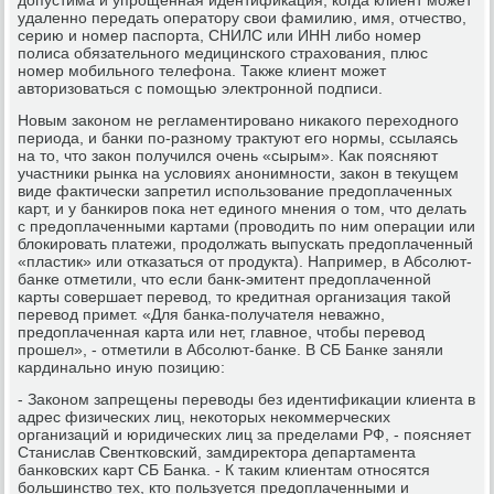
удаленно передать оператору свои фамилию, имя, отчество,
серию и номер паспорта, СНИЛС или ИНН либо номер
полиса обязательного медицинского страхования, плюс
номер мобильного телефона. Также клиент может
авторизоваться с помощью электронной подписи.
Новым законом не регламентировано никакого переходного
периода, и банки по-разному трактуют его нормы, ссылаясь
на то, что закон получился очень «сырым». Как поясняют
участники рынка на условиях анонимности, закон в текущем
виде фактически запретил использование предоплаченных
карт, и у банкиров пока нет единого мнения о том, что делать
с предоплаченными картами (проводить по ним операции или
блокировать платежи, продолжать выпускать предоплаченный
«пластик» или отказаться от продукта). Например, в Абсолют-
банке отметили, что если банк-эмитент предоплаченной
карты совершает перевод, то кредитная организация такой
перевод примет. «Для банка-получателя неважно,
предоплаченная карта или нет, главное, чтобы перевод
прошел», - отметили в Абсолют-банке. В СБ Банке заняли
кардинально иную позицию:
- Законом запрещены переводы без идентификации клиента в
адрес физических лиц, некоторых некоммерческих
организаций и юридических лиц за пределами РФ, - поясняет
Станислав Свентковский, замдиректора департамента
банковских карт СБ Банка. - К таким клиентам относятся
большинство тех, кто пользуется предоплаченными и