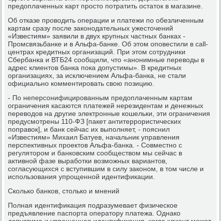
предоплаченных карт просто потратить остаток в магазине.
Об отказе проводить операции и платежи по обезличенным
картам сразу после законодательных ужесточений
«Известиям» заявили в двух крупных частных банках -
Промсвязьбанке и в Альфа-банке. Об этом оповестили в call-
центрах кредитных организаций. При этом сотрудники
Сбербанка и ВТБ24 сообщили, что «анонимные переводы в
адрес клиентов банка пока допустимы». В кредитных
организациях, за исключением Альфа-банка, не стали
официально комментировать свою позицию.
- По неперсонифицированным предоплаченным картам
ограничения касаются платежей нерезидентам и денежных
переводов на другие электронные кошельки, эти ограничения
предусмотрены 110-ФЗ [пакет антитеррористических
поправок], и банк сейчас их выполняет, - пояснил
«Известиям» Михаил Батуев, начальник управления
перспективных проектов Альфа-банка. - Совместно с
регулятором и банковским сообществом мы сейчас в
активной фазе выработки возможных вариантов,
согласующихся с вступившим в силу законом, в том числе и
использования упрощенной идентификации.
Сколько банков, столько и мнений
Полная идентификация подразумевает физическое
предъявление паспорта оператору платежа. Однако
допустима и упрощенная идентификация, когда клиент может