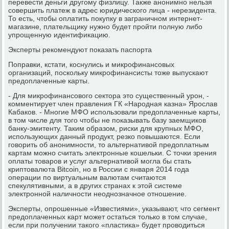
перевести деньги другому физлицу. Также анонимно нельзя
совершить платеж в адрес юридического лица - нерезидента.
То есть, чтобы оплатить покупку в заграничном интернет-
магазине, плательщику нужно будет пройти полную либо
упрощенную идентификацию.
Эксперты рекомендуют показать паспорта
Поправки, кстати, коснулись и микрофинансовых
организаций, поскольку микрофинансисты тоже выпускают
предоплаченные карты.
- Для микрофинансового сектора это существенный урон, -
комментирует член правления ГК «Народная казна» Ярослав
Кабаков. - Многие МФО использовали предоплаченные карты,
в том числе для того чтобы не показывать базу заемщиков
банку-эмитенту. Таким образом, риски для крупных МФО,
использующих данный продукт, резко повышаются. Если
говорить об анонимности, то альтернативой предоплатным
картам можно считать электронные кошельки. С точки зрения
оплаты товаров и услуг альтернативой могла бы стать
криптовалюта Bitcoin, но в России с января 2014 года
операции по виртуальным валютам считаются
спекулятивными, а в других странах к этой системе
электронной наличности неоднозначное отношение.
Эксперты, опрошенные «Известиями», указывают, что сегмент
предоплаченных карт может остаться только в том случае,
если при получении такого «пластика» будет проводиться