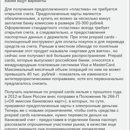
Банки ищут варианты
Для получения предоплаченного «пластика» не требуется
открытия счета. Предоплаченные карты являются
обезличенными, а купить их можно за несколько минут,
заплатив банку комиссию в размере 20-300 рублей.
Оформление стандартного «пластика» всегда требует
открытия счета, а следовательно, и предоставления
паспортных данных о держателе. При этом prepaid cards -
полноценный инструмент для оплаты покупок и для перевода
средств на счета. Раньше в местном обиходе по понятным
причинам этот продукт называли «картами для взяток», но
сейчас они получают всё большее распространение. Prepaid
cards, которые выпускают российские банки, относятся к
международным платежным системам Visa и MasterCard.
Максимальный месячный объем операций по ним не может
превышать 40 тыс. рублей - показатель не изменился с
антитеррористическими поправками, хотя его первоначально
предлагалось снизить.
Получать наличные по prepaid cards нельзя с прошлого года:
в 2012-м Банк России внес поправки в Положение № 266-П
(«Об эмиссии банковских карт»), в которых, по сути,
приравнял предоплаченные карты к электронным деньгам.
Теперь же с новыми ограничениям, чтобы снять средства с
prepaid cards наличными, нужно перевести деньги на
банковский счет - предоставив в отделении банка паспорт,
рассказали опрошенные участники рынка; в качестве еще
одного варианта они порекомендовали держателям