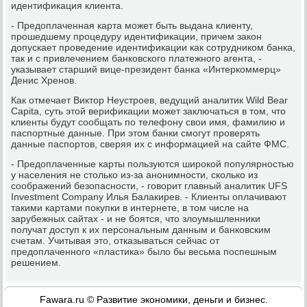
идентификация клиента.
- Предоплаченная карта может быть выдана клиенту,
прошедшему процедуру идентификации, причем закон
допускает проведение идентификации как сотрудником банка,
так и с привлечением банковского платежного агента, -
указывает старший вице-президент банка «Интеркоммерц»
Денис Хренов.
Как отмечает Виктор Неустроев, ведущий аналитик Wild Bear
Capita, суть этой верификации может заключаться в том, что
клиенты будут сообщать по телефону свои имя, фамилию и
паспортные данные. При этом банки смогут проверять
данные паспортов, сверяя их с информацией на сайте ФМС.
- Предоплаченные карты пользуются широкой популярностью
у населения не столько из-за анонимности, сколько из
соображений безопасности, - говорит главный аналитик UFS
Investment Company Илья Балакирев. - Клиенты оплачивают
такими картами покупки в интернете, в том числе на
зарубежных сайтах - и не боятся, что злоумышленники
получат доступ к их персональным данным и банковским
счетам. Учитывая это, отказываться сейчас от
предоплаченного «пластика» было бы весьма поспешным
решением.
Fawara.ru © Развитие экономики, деньги и бизнес.