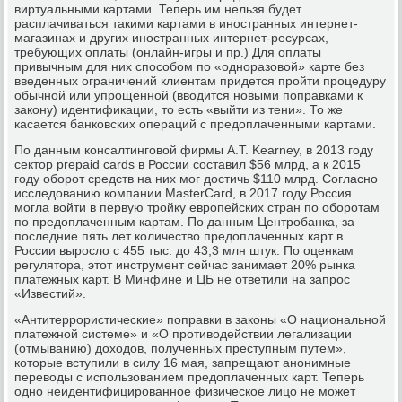
виртуальными картами. Теперь им нельзя будет
расплачиваться такими картами в иностранных интернет-
магазинах и других иностранных интернет-ресурсах,
требующих оплаты (онлайн-игры и пр.) Для оплаты
привычным для них способом по «одноразовой» карте без
введенных ограничений клиентам придется пройти процедуру
обычной или упрощенной (вводится новыми поправками к
закону) идентификации, то есть «выйти из тени». То же
касается банковских операций с предоплаченными картами.
По данным консалтинговой фирмы A.T. Kearney, в 2013 году
сектор prepaid cards в России cоставил $56 млрд, а к 2015
году оборот средств на них мог достичь $110 млрд. Согласно
исследованию компании MasterCard, в 2017 году Россия
могла войти в первую тройку европейских стран по оборотам
по предоплаченным картам. По данным Центробанка, за
последние пять лет количество предоплаченных карт в
России выросло с 455 тыс. до 43,3 млн штук. По оценкам
регулятора, этот инструмент сейчас занимает 20% рынка
платежных карт. В Минфине и ЦБ не ответили на запрос
«Известий».
«Антитеррористические» поправки в законы «О национальной
платежной системе» и «О противодействии легализации
(отмыванию) доходов, полученных преступным путем»,
которые вступили в силу 16 мая, запрещают анонимные
переводы с использованием предоплаченных карт. Теперь
одно неидентифицированное физическое лицо не может