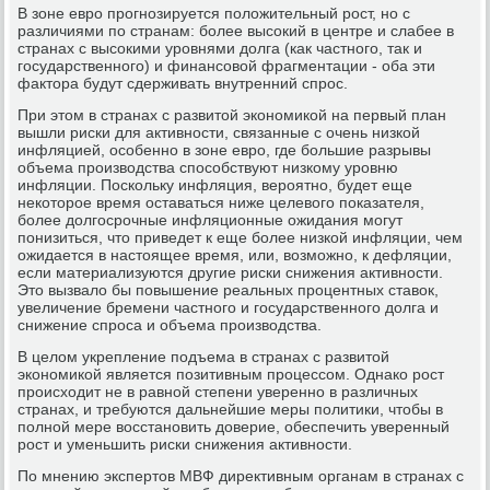
В зоне евро прогнозируется положительный рост, но с
различиями по странам: более высокий в центре и слабее в
странах с высокими уровнями долга (как частного, так и
государственного) и финансовой фрагментации - оба эти
фактора будут сдерживать внутренний спрос.
При этом в странах с развитой экономикой на первый план
вышли риски для активности, связанные с очень низкой
инфляцией, особенно в зоне евро, где большие разрывы
объема производства способствуют низкому уровню
инфляции. Поскольку инфляция, вероятно, будет еще
некоторое время оставаться ниже целевого показателя,
более долгосрочные инфляционные ожидания могут
понизиться, что приведет к еще более низкой инфляции, чем
ожидается в настоящее время, или, возможно, к дефляции,
если материализуются другие риски снижения активности.
Это вызвало бы повышение реальных процентных ставок,
увеличение бремени частного и государственного долга и
снижение спроса и объема производства.
В целом укрепление подъема в странах с развитой
экономикой является позитивным процессом. Однако рост
происходит не в равной степени уверенно в различных
странах, и требуются дальнейшие меры политики, чтобы в
полной мере восстановить доверие, обеспечить уверенный
рост и уменьшить риски снижения активности.
По мнению экспертов МВФ директивным органам в странах с