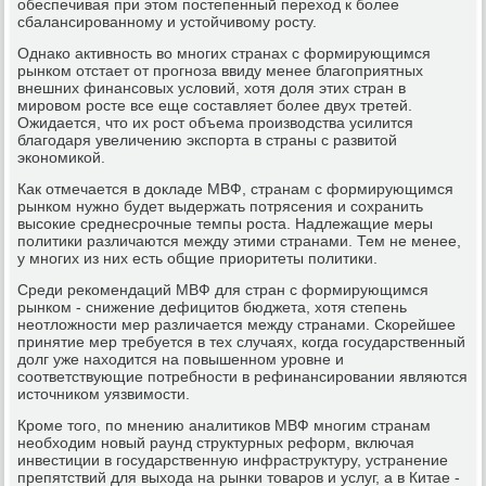
обеспечивая при этом постепенный переход к более
сбалансированному и устойчивому росту.
Однако активность во многих странах с формирующимся
рынком отстает от прогноза ввиду менее благоприятных
внешних финансовых условий, хотя доля этих стран в
мировом росте все еще составляет более двух третей.
Ожидается, что их рост объема производства усилится
благодаря увеличению экспорта в страны с развитой
экономикой.
Как отмечается в докладе МВФ, странам с формирующимся
рынком нужно будет выдержать потрясения и сохранить
высокие среднесрочные темпы роста. Надлежащие меры
политики различаются между этими странами. Тем не менее,
у многих из них есть общие приоритеты политики.
Среди рекомендаций МВФ для стран с формирующимся
рынком - снижение дефицитов бюджета, хотя степень
неотложности мер различается между странами. Скорейшее
принятие мер требуется в тех случаях, когда государственный
долг уже находится на повышенном уровне и
соответствующие потребности в рефинансировании являются
источником уязвимости.
Кроме того, по мнению аналитиков МВФ многим странам
необходим новый раунд структурных реформ, включая
инвестиции в государственную инфраструктуру, устранение
препятствий для выхода на рынки товаров и услуг, а в Китае -