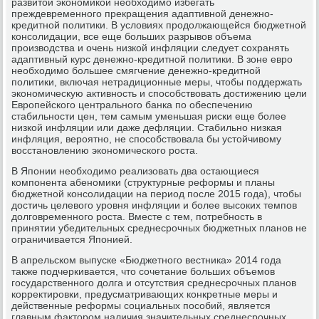
развитой экономикой необходимо избегать
преждевременного прекращения адаптивной денежно-
кредитной политики. В условиях продолжающейся бюджетной
консолидации, все еще больших разрывов объема
производства и очень низкой инфляции следует сохранять
адаптивный курс денежно-кредитной политики. В зоне евро
необходимо большее смягчение денежно-кредитной
политики, включая нетрадиционные меры, чтобы поддержать
экономическую активность и способствовать достижению цели
Европейского центрального банка по обеспечению
стабильности цен, тем самым уменьшая риски еще более
низкой инфляции или даже дефляции. Стабильно низкая
инфляция, вероятно, не способствовала бы устойчивому
восстановлению экономического роста.
В Японии необходимо реализовать два остающиеся
компонента абеномики (структурные реформы и планы
бюджетной консолидации на период после 2015 года), чтобы
достичь целевого уровня инфляции и более высоких темпов
долговременного роста. Вместе с тем, потребность в
принятии убедительных среднесрочных бюджетных планов не
ограничивается Японией.
В апрельском выпуске «Бюджетного вестника» 2014 года
также подчеркивается, что сочетание больших объемов
государственного долга и отсутствия среднесрочных планов
корректировки, предусматривающих конкретные меры и
действенные реформы социальных пособий, является
главным фактором наличия значительных среднесрочных