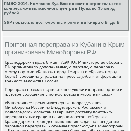
ПМЭФ-2014: Компания Хуа Бао вложит в строительство
конгрессно-выставочного центра в Пулково 35 млрд
рублей
S&P повысило долгосрочные рейтинги Кипра с B- до B
Понтонная переправа из Кубани в Крым
организована Минобороны РФ
Краснодарский край, 5 мая - АиФ-Юг. Министерство обороны
РФ организовало дополнительную паромную переправу
между портами «Кавказ» (город Темрюк) и «Крым» (город
Керчь), сообщило управление пресс-службы и информации
военного ведомства России.
Переправа позволит существенно увеличить транспортное и
грузовое сообщение с полуостровом в курортный сезон.
«В настоящее время инженерные подразделения
Минобороны России из Владимирской, Ростовской и
Волгоградской областей завершают доставку понтонно-
переправочных средств на черноморское побережье
Краснодарского края для выполнения задач по наведению
паромной переправы, - отмечает пресс-служба Минобороны.
- В составе паромной переправы будет задействовано четыре