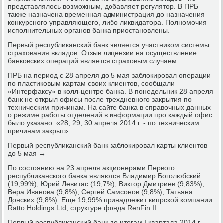
представлялось возможным, добавляет регулятор. В ПРБ
также назначена временная администрация до назначения
конкурсного управляющего, либо ликвидатора. Полномочия
исполнительных органов банка приостановлены.
Первый республиканский банк является участником системы
страхования вкладов. Отзыв лицензии на осуществление
банковских операций является страховым случаем.
ПРБ на период с 28 апреля до 5 мая заблокировал операции
по пластиковым картам своих клиентов, сообщали
«Интерфаксу» в колл-центре банка. В понедельник 28 апреля
банк не открыл офисы после трехдневного закрытия по
техническим причинам. На сайте банка в справочных данных
о режиме работы отделений в информации про каждый офис
было указано: «28, 29, 30 апреля 2014 г. - по техническим
причинам закрыт».
Первый республиканский банк заблокировал карты клиентов
до 5 мая →
По состоянию на 23 апреля акционерами Первого
республиканского банка являются Владимир Боголюбский
(19,99%), Юрий Левитас (19,7%), Виктор Дмитриев (9,83%),
Вера Иванова (9,8%), Сергей Самсонов (9,8%), Татьяна
Донских (9,8%). Еще 19,99% принадлежит кипрской компании
Ratto Holdings Ltd, структуре фонда RenFin II.
Первый республиканский банк по итогам I квартала 2014 г.