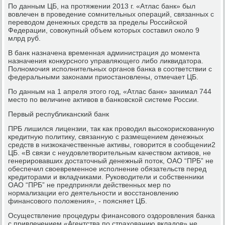
По данным ЦБ, на протяжении 2013 г. «Атлас банк» был
вовлечен в проведение сомнительных операций, связанных с
переводом денежных средств за пределы Российской
Федерации, совокупный объем которых составил около 9
млрд руб.
В банк назначена временная администрация до момента
назначения конкурсного управляющего либо ликвидатора.
Полномочия исполнительных органов банка в соответствии с
федеральными законами приостановлены, отмечает ЦБ.
По данным на 1 апреля этого год, «Атлас банк» занимал 744
место по величине активов в банковской системе России.
Первый республиканский банк
ПРБ лишился лицензии, так как проводил высокорискованную
кредитную политику, связанную с размещением денежных
средств в низкокачественные активы, говорится в сообщении2
ЦБ. «В связи с неудовлетворительным качеством активов, не
генерировавших достаточный денежный поток, ОАО “ПРБ” не
обеспечил своевременное исполнение обязательств перед
кредиторами и вкладчиками. Руководители и собственники
ОАО “ПРБ” не предприняли действенных мер по
нормализации его деятельности и восстановлению
финансового положения», - поясняет ЦБ.
Осуществление процедуры финансового оздоровления банка
с привлечением «Агентства по страхованию вкладов» не